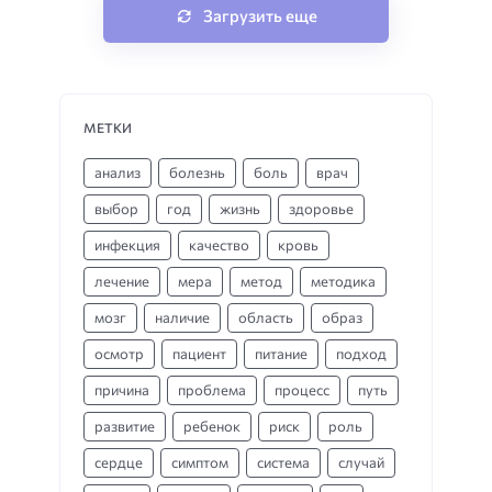
Загрузить еще
МЕТКИ
анализ
болезнь
боль
врач
выбор
год
жизнь
здоровье
инфекция
качество
кровь
лечение
мера
метод
методика
мозг
наличие
область
образ
осмотр
пациент
питание
подход
причина
проблема
процесс
путь
развитие
ребенок
риск
роль
сердце
симптом
система
случай