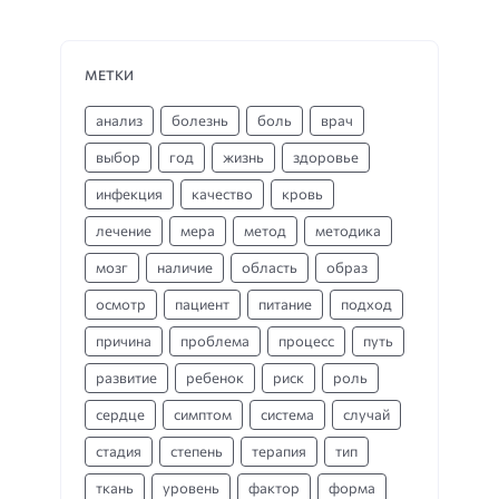
МЕТКИ
анализ
болезнь
боль
врач
выбор
год
жизнь
здоровье
инфекция
качество
кровь
лечение
мера
метод
методика
мозг
наличие
область
образ
осмотр
пациент
питание
подход
причина
проблема
процесс
путь
развитие
ребенок
риск
роль
сердце
симптом
система
случай
стадия
степень
терапия
тип
ткань
уровень
фактор
форма