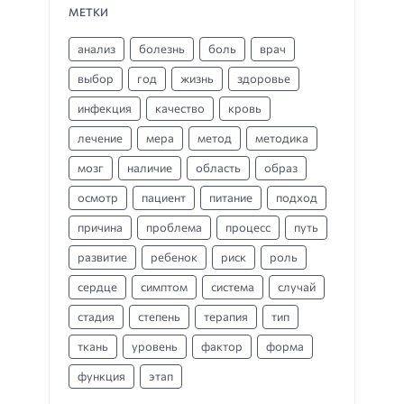
МЕТКИ
анализ
болезнь
боль
врач
выбор
год
жизнь
здоровье
инфекция
качество
кровь
лечение
мера
метод
методика
мозг
наличие
область
образ
осмотр
пациент
питание
подход
причина
проблема
процесс
путь
развитие
ребенок
риск
роль
сердце
симптом
система
случай
стадия
степень
терапия
тип
ткань
уровень
фактор
форма
функция
этап