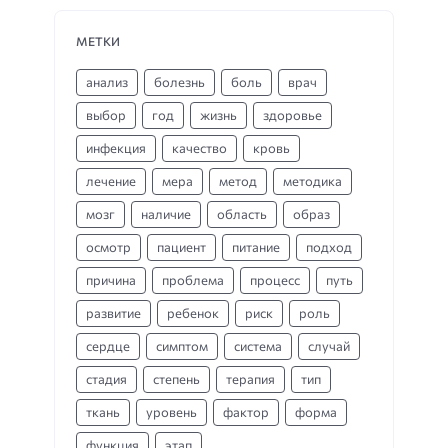
МЕТКИ
анализ
болезнь
боль
врач
выбор
год
жизнь
здоровье
инфекция
качество
кровь
лечение
мера
метод
методика
мозг
наличие
область
образ
осмотр
пациент
питание
подход
причина
проблема
процесс
путь
развитие
ребенок
риск
роль
сердце
симптом
система
случай
стадия
степень
терапия
тип
ткань
уровень
фактор
форма
функция
этап