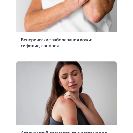
Венерические заболевания кожи:
сифилис, гонорея
Атопический дерматит: от симптомов до