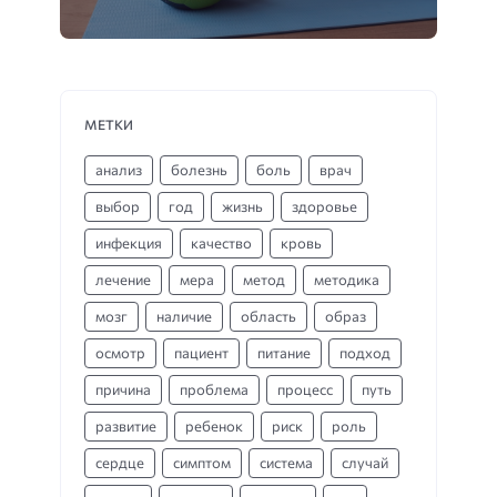
МЕТКИ
анализ
болезнь
боль
врач
выбор
год
жизнь
здоровье
инфекция
качество
кровь
лечение
мера
метод
методика
мозг
наличие
область
образ
осмотр
пациент
питание
подход
причина
проблема
процесс
путь
развитие
ребенок
риск
роль
сердце
симптом
система
случай