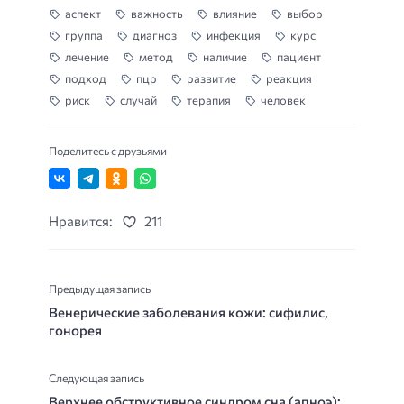
аспект
важность
влияние
выбор
группа
диагноз
инфекция
курс
лечение
метод
наличие
пациент
подход
пцр
развитие
реакция
риск
случай
терапия
человек
Поделитесь с друзьями
Нравится:
211
Предыдущая запись
Венерические заболевания кожи: сифилис,
гонорея
Следующая запись
Верхнее обструктивное синдром сна (апноэ):