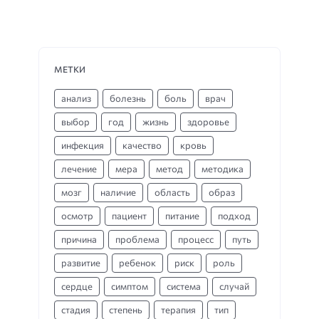
МЕТКИ
анализ
болезнь
боль
врач
выбор
год
жизнь
здоровье
инфекция
качество
кровь
лечение
мера
метод
методика
мозг
наличие
область
образ
осмотр
пациент
питание
подход
причина
проблема
процесс
путь
развитие
ребенок
риск
роль
сердце
симптом
система
случай
стадия
степень
терапия
тип