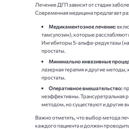
Лечение ДГП зависит от стадии заболе
Современная медицина предлагает р
Медикаментозное лечение:
вклю
тамсулозин), которые расслабляют
Ингибиторы 5-альфа-редуктазы (на
простаты.
Минимально инвазивные проце
лазерная терапия и другие методы
простаты.
Оперативное вмешательство:
пр
неэффективны. Трансуретральная р
методом, но существуют и другие в
Важно отметить, что выбор метода ле
каждого пациента и должен проводит