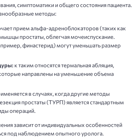
вания, симптоматики и общего состояния пациента.
азнообразные методы:
чает прием альфа-адреноблокаторов (таких как
 мышцы простаты, облегчая мочеиспускание.
пример, финастерид) могут уменьшать размер
дуры:
к таким относятся термальная абляция,
, которые направлены на уменьшение объема
именяется в случаях, когда другие методы
езекция простаты (ТУРП) является стандартным
иды операций.
чения зависит от индивидуальных особенностей
ься под наблюдением опытного уролога.