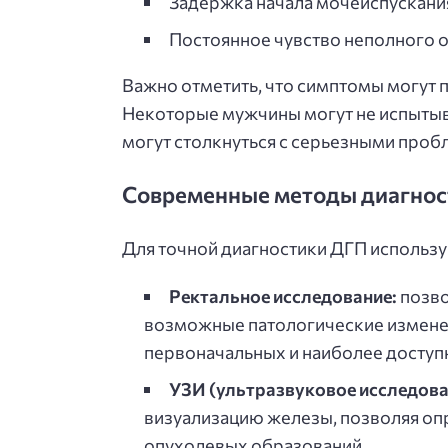
Задержка начала мочеиспускани
Постоянное чувство неполного 
Важно отметить, что симптомы могут 
Некоторые мужчины могут не испытыва
могут столкнуться с серьезными проб
Современные методы диагнос
Для точной диагностики ДГП использ
Ректальное исследование:
позво
возможные патологические изменен
первоначальных и наиболее доступ
УЗИ (ультразвуковое исследова
визуализацию железы, позволяя опр
опухолевых образований.