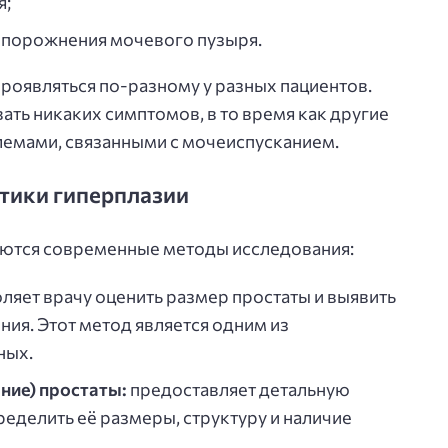
я;
опорожнения мочевого пузыря.
проявляться по-разному у разных пациентов.
ть никаких симптомов, в то время как другие
лемами, связанными с мочеиспусканием.
тики гиперплазии
уются современные методы исследования:
ляет врачу оценить размер простаты и выявить
ия. Этот метод является одним из
ных.
ние) простаты:
предоставляет детальную
еделить её размеры, структуру и наличие