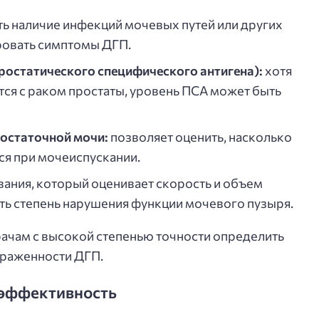
ь наличие инфекций мочевых путей или других
ровать симптомы ДГП.
ростатического специфического антигена):
хотя
тся с раком простаты, уровень ПСА может быть
 остаточной мочи:
позволяет оценить, насколько
я при мочеиспускании.
ания, который оценивает скорость и объем
ть степень нарушения функции мочевого пузыря.
ачам с высокой степенью точности определить
выраженности ДГП.
 эффективность