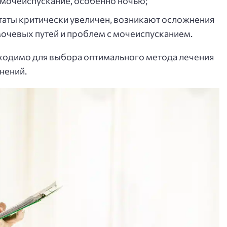
 мочеиспускание, особенно ночью;
таты критически увеличен, возникают осложнения
мочевых путей и проблем с мочеиспусканием.
ходимо для выбора оптимального метода лечения
нений.